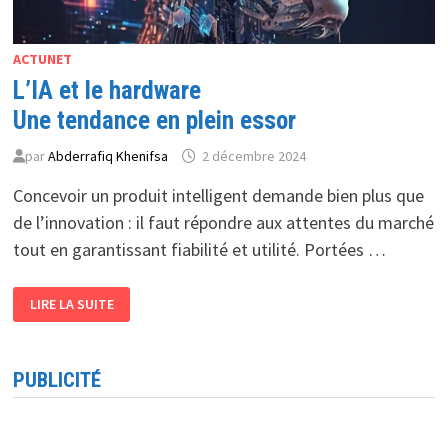
ACTUNET
L’IA et le hardware
Une tendance en plein essor
par
Abderrafiq Khenifsa
2 décembre 2024
Concevoir un produit intelligent demande bien plus que
de l’innovation : il faut répondre aux attentes du marché
tout en garantissant fiabilité et utilité. Portées …
L’IA
LIRE LA SUITE
ET
LE
HARDWARE
UNE
TENDANCE
PUBLICITÉ
EN
PLEIN
ESSOR