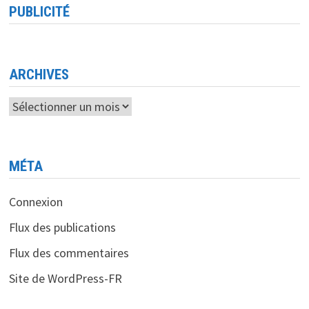
S’ALLIENT
PUBLICITÉ
POUR
MODERNISER
LE
SECTEUR
DES
ASSURANCES
EN
ARCHIVES
ALGÉRIE
Archives
MÉTA
Connexion
Flux des publications
Flux des commentaires
Site de WordPress-FR