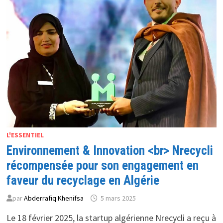
SYNERGIE
POUR
DES
MARCHÉS
POSTAUX
ET
TÉLÉCOMS
L'ESSENTIEL
Environnement & Innovation <br> Nrecycli
récompensée pour son engagement en
faveur du recyclage en Algérie
par
Abderrafiq Khenifsa
5 mars 2025
Le 18 février 2025, la startup algérienne Nrecycli a reçu à