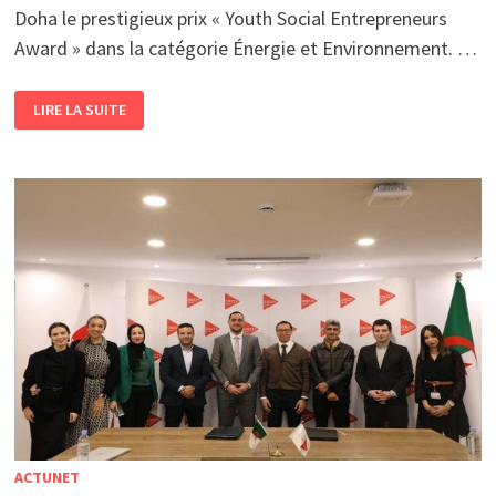
Doha le prestigieux prix « Youth Social Entrepreneurs
Award » dans la catégorie Énergie et Environnement. …
ENVIRONNEMENT
LIRE LA SUITE
&
INNOVATION
<BR>
NRECYCLI
RÉCOMPENSÉE
POUR
SON
ENGAGEMENT
EN
FAVEUR
DU
RECYCLAGE
EN
ALGÉRIE
ACTUNET