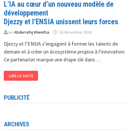
L’IA au cœur d’un nouveau modèle de
développement
Djezzy et l’ENSIA unissent leurs forces
par
Abderrafiq Khenifsa
24 décembre 2024
Djezzy et l’ENSIA s’engagent à former les talents de
demain et à créer un écosystème propice à l’innovation.
Ce partenariat marque une étape clé dans …
L’IA
LIRE LA SUITE
AU
CŒUR
D’UN
NOUVEAU
MODÈLE
PUBLICITÉ
DE
DÉVELOPPEMENT
DJEZZY
ET
L’ENSIA
UNISSENT
LEURS
ARCHIVES
FORCES