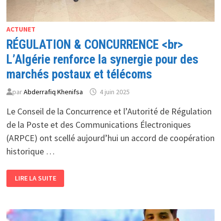
ACTUNET
RÉGULATION & CONCURRENCE <br>
L’Algérie renforce la synergie pour des
marchés postaux et télécoms
par
Abderrafiq Khenifsa
4 juin 2025
Le Conseil de la Concurrence et l’Autorité de Régulation
de la Poste et des Communications Électroniques
(ARPCE) ont scellé aujourd’hui un accord de coopération
historique …
RÉGULATION
LIRE LA SUITE
&
CONCURRENCE
<BR>
L’ALGÉRIE
RENFORCE
LA