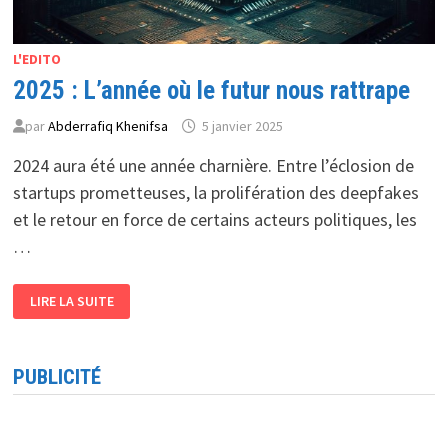
L'EDITO
2025 : L’année où le futur nous rattrape
par
Abderrafiq Khenifsa
5 janvier 2025
2024 aura été une année charnière. Entre l’éclosion de
startups prometteuses, la prolifération des deepfakes
et le retour en force de certains acteurs politiques, les
…
2025
LIRE LA SUITE
:
L’ANNÉE
OÙ
LE
FUTUR
PUBLICITÉ
NOUS
RATTRAPE