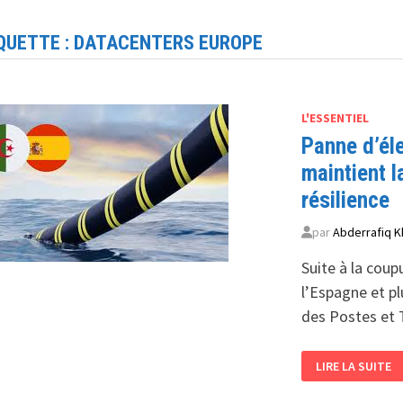
QUETTE :
DATACENTERS EUROPE
L'ESSENTIEL
Panne d’éle
maintient l
résilience
par
Abderrafiq K
Suite à la cou
l’Espagne et pl
des Postes et
PANNE
LIRE LA SUITE
D’ÉLECTRICITÉ
EN
ESPAGNE