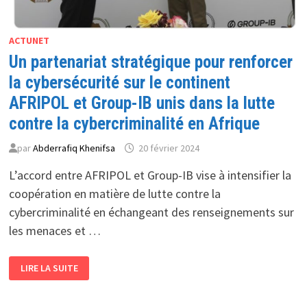
ACTUNET
Un partenariat stratégique pour renforcer
la cybersécurité sur le continent
AFRIPOL et Group-IB unis dans la lutte
contre la cybercriminalité en Afrique
par
Abderrafiq Khenifsa
20 février 2024
L’accord entre AFRIPOL et Group-IB vise à intensifier la
coopération en matière de lutte contre la
cybercriminalité en échangeant des renseignements sur
les menaces et …
UN
LIRE LA SUITE
PARTENARIAT
STRATÉGIQUE
POUR
RENFORCER