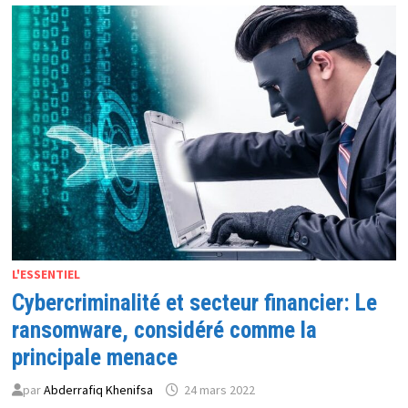
LA
CYBERSÉCURITÉ
SUR
LE
CONTINENT
AFRIPOL
ET
GROUP-
IB
UNIS
DANS
LA
LUTTE
CONTRE
LA
CYBERCRIMINALITÉ
EN
AFRIQUE
L'ESSENTIEL
Cybercriminalité et secteur financier: Le
ransomware, considéré comme la
principale menace
par
Abderrafiq Khenifsa
24 mars 2022