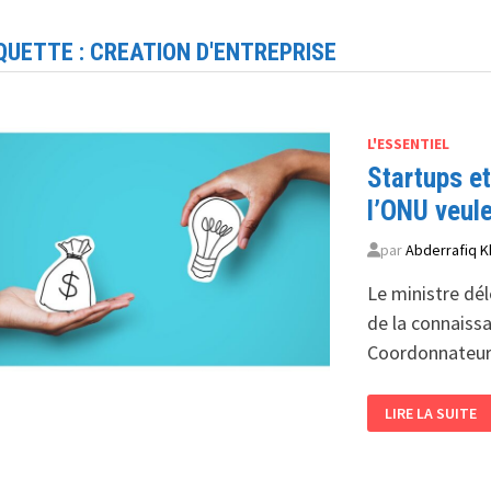
QUETTE :
CREATION D'ENTREPRISE
L'ESSENTIEL
Startups et
l’ONU veul
par
Abderrafiq K
Le ministre dé
de la connaissa
Coordonnateur
STARTUPS
LIRE LA SUITE
ET
CRÉATION
D’ENTREPRISES
L’ALGÉRIE
ET