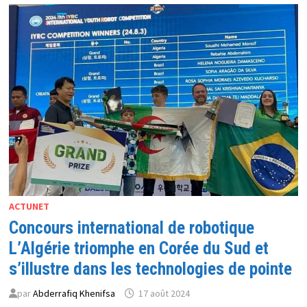
DE
PRODUCTION
DE
SEMI-
CONDUCTEURS
139
MILLIARDS
DE
DOLLARS
ATTENDUS
EN
2026
ACTUNET
Concours international de robotique
L’Algérie triomphe en Corée du Sud et
s’illustre dans les technologies de pointe
par
Abderrafiq Khenifsa
17 août 2024