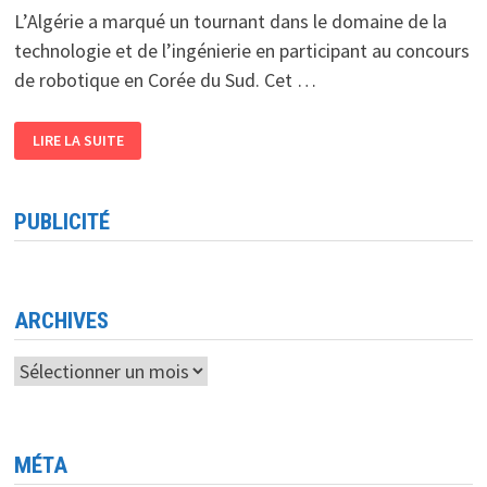
L’Algérie a marqué un tournant dans le domaine de la
technologie et de l’ingénierie en participant au concours
de robotique en Corée du Sud. Cet …
CONCOURS
LIRE LA SUITE
INTERNATIONAL
DE
ROBOTIQUE
L’ALGÉRIE
TRIOMPHE
PUBLICITÉ
EN
CORÉE
DU
SUD
ET
S’ILLUSTRE
DANS
ARCHIVES
LES
TECHNOLOGIES
DE
Archives
POINTE
MÉTA