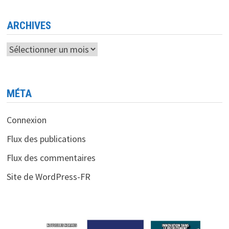
AU
REVOIR,
CHATGPT-
4
ARCHIVES
!
Archives
MÉTA
Connexion
Flux des publications
Flux des commentaires
Site de WordPress-FR