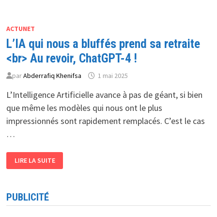
ACTUNET
L’IA qui nous a bluffés prend sa retraite
<br> Au revoir, ChatGPT-4 !
par
Abderrafiq Khenifsa
1 mai 2025
L’Intelligence Artificielle avance à pas de géant, si bien
que même les modèles qui nous ont le plus
impressionnés sont rapidement remplacés. C’est le cas
…
L’IA
LIRE LA SUITE
QUI
NOUS
A
BLUFFÉS
PREND
PUBLICITÉ
SA
RETRAITE
<BR>