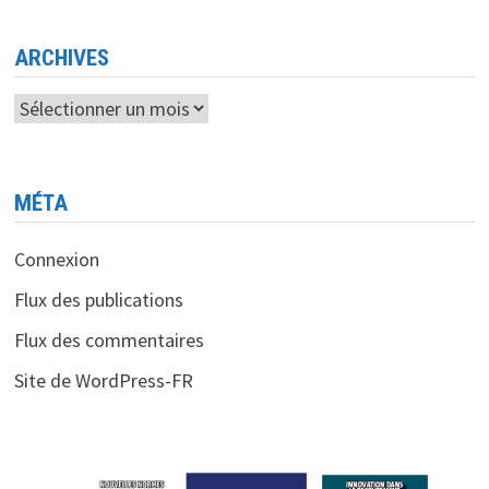
PAR
UN
PROJET
DE
ARCHIVES
FUSION
Archives
MÉTA
Connexion
Flux des publications
Flux des commentaires
Site de WordPress-FR