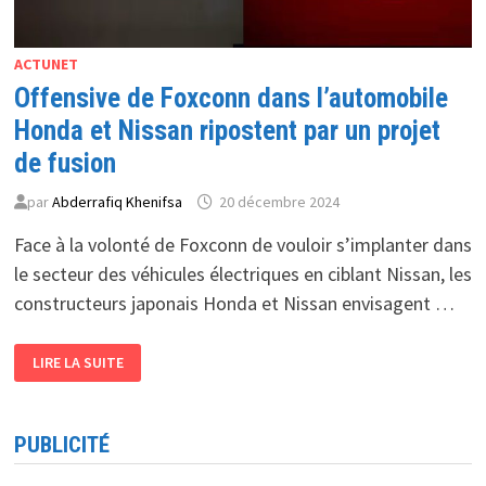
ACTUNET
Offensive de Foxconn dans l’automobile
Honda et Nissan ripostent par un projet
de fusion
par
Abderrafiq Khenifsa
20 décembre 2024
Face à la volonté de Foxconn de vouloir s’implanter dans
le secteur des véhicules électriques en ciblant Nissan, les
constructeurs japonais Honda et Nissan envisagent …
OFFENSIVE
LIRE LA SUITE
DE
FOXCONN
DANS
L’AUTOMOBILE
HONDA
PUBLICITÉ
ET
NISSAN
RIPOSTENT