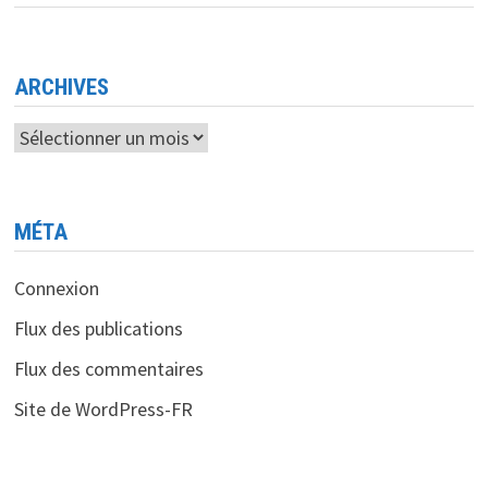
SYNERGIE
POUR
DES
MARCHÉS
POSTAUX
ET
ARCHIVES
TÉLÉCOMS
Archives
MÉTA
Connexion
Flux des publications
Flux des commentaires
Site de WordPress-FR