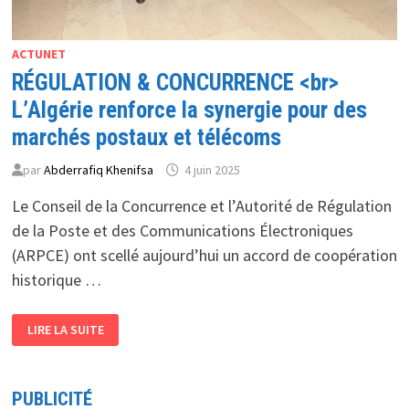
ACTUNET
RÉGULATION & CONCURRENCE <br>
L’Algérie renforce la synergie pour des
marchés postaux et télécoms
par
Abderrafiq Khenifsa
4 juin 2025
Le Conseil de la Concurrence et l’Autorité de Régulation
de la Poste et des Communications Électroniques
(ARPCE) ont scellé aujourd’hui un accord de coopération
historique …
RÉGULATION
LIRE LA SUITE
&
CONCURRENCE
<BR>
L’ALGÉRIE
RENFORCE
PUBLICITÉ
LA