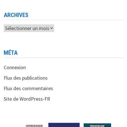
<BR>
L’EUROPÉEN
EUTELSAT
REDÉFINIS
ARCHIVES
L’EXPÉRIENCE
EN
VOL
Archives
MÉTA
Connexion
Flux des publications
Flux des commentaires
Site de WordPress-FR