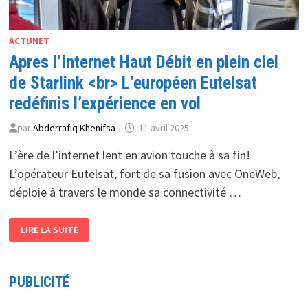
ACTUNET
Apres l’Internet Haut Débit en plein ciel
de Starlink <br> L’européen Eutelsat
redéfinis l’expérience en vol
par
Abderrafiq Khenifsa
11 avril 2025
L’ère de l’internet lent en avion touche à sa fin!
L’opérateur Eutelsat, fort de sa fusion avec OneWeb,
déploie à travers le monde sa connectivité …
APRES
LIRE LA SUITE
L’INTERNET
HAUT
DÉBIT
EN
PLEIN
PUBLICITÉ
CIEL
DE
STARLINK