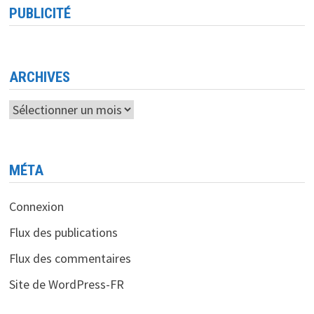
DES
PUBLICITÉ
LOGICIELS
INDUSTRIELS
<BR>
SIEMENS
RENFORCE
SON
EXPERTISE
ARCHIVES
AVEC
L’ACQUISITION
D’ALTAIR
Archives
MÉTA
Connexion
Flux des publications
Flux des commentaires
Site de WordPress-FR