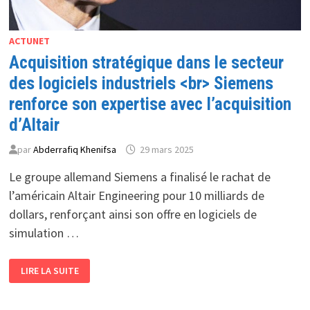
ACTUNET
Acquisition stratégique dans le secteur
des logiciels industriels <br> Siemens
renforce son expertise avec l’acquisition
d’Altair
par
Abderrafiq Khenifsa
29 mars 2025
Le groupe allemand Siemens a finalisé le rachat de
l’américain Altair Engineering pour 10 milliards de
dollars, renforçant ainsi son offre en logiciels de
simulation …
ACQUISITION
LIRE LA SUITE
STRATÉGIQUE
DANS
LE
SECTEUR