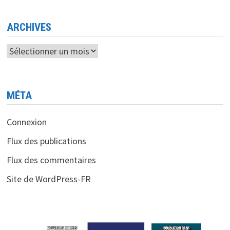
INTEL
LE
PDG
PAT
ARCHIVES
GELSINGER
ÉVINCÉ
Archives
MÉTA
Connexion
Flux des publications
Flux des commentaires
Site de WordPress-FR