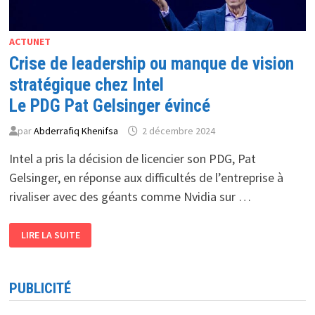
ACTUNET
Crise de leadership ou manque de vision
stratégique chez Intel
Le PDG Pat Gelsinger évincé
par
Abderrafiq Khenifsa
2 décembre 2024
Intel a pris la décision de licencier son PDG, Pat
Gelsinger, en réponse aux difficultés de l’entreprise à
rivaliser avec des géants comme Nvidia sur …
CRISE
LIRE LA SUITE
DE
LEADERSHIP
OU
MANQUE
DE
PUBLICITÉ
VISION
STRATÉGIQUE
CHEZ