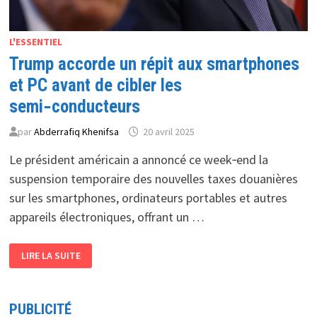
L'ESSENTIEL
Trump accorde un répit aux smartphones
et PC avant de cibler les
semi‑conducteurs
par
Abderrafiq Khenifsa
20 avril 2025
Le président américain a annoncé ce week‑end la
suspension temporaire des nouvelles taxes douanières
sur les smartphones, ordinateurs portables et autres
appareils électroniques, offrant un …
TRUMP
LIRE LA SUITE
ACCORDE
UN
RÉPIT
AUX
SMARTPHONES
PUBLICITÉ
ET