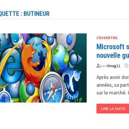
QUETTE :
BUTINEUR
L'ESSENTIEL
Microsoft s
nouvelle g
par
itmag11
Après avoir do
années, sa part
sur le marché.
MICROSOFT
LIRE LA SUITE
SORTIRA-
T-
IL
UN
NOUVEAU