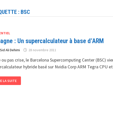
QUETTE :
BSC
ENTIEL
agne : Un supercalculateur à base d’ARM
r
Sid Ali Dehimi
28 novembre 2011
e ou pas crise, le Barcelona Supercomputing Center (BSC) vien
rcalculateur hybride basé sur Nvidia Corp ARM Tegra CPU e
PAGNE
RE LA SUITE
PERCALCULATEUR
SE
ARM