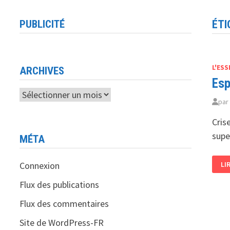
PUBLICITÉ
ÉTI
L'ESS
ARCHIVES
Esp
Archives
pa
Cris
supe
MÉTA
ES
Connexion
LI
:
UN
SU
Flux des publications
À
BA
Flux des commentaires
D’
Site de WordPress-FR