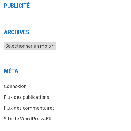
RÉPUBLIQUE
PUBLICITÉ
DE
SINGAPOUR
INTÉRÊT
DE
L’ALGÉRIE
POUR
L’ÉCONOMIE
ARCHIVES
NUMÉRIQUE
Archives
MÉTA
Connexion
Flux des publications
Flux des commentaires
Site de WordPress-FR