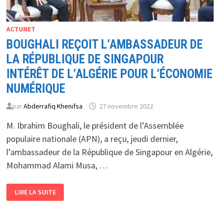
ACTUNET
BOUGHALI REÇOIT L’AMBASSADEUR DE
LA RÉPUBLIQUE DE SINGAPOUR
INTÉRÊT DE L’ALGÉRIE POUR L’ÉCONOMIE
NUMÉRIQUE
par
Abderrafiq Khenifsa
27 novembre 2022
M. Ibrahim Boughali, le président de l’Assemblée
populaire nationale (APN), a reçu, jeudi dernier,
l’ambassadeur de la République de Singapour en Algérie,
Mohammad Alami Musa, …
BOUGHALI
LIRE LA SUITE
REÇOIT
L’AMBASSADEUR
DE
LA