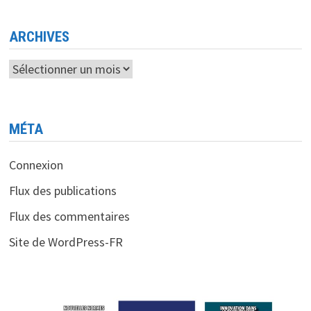
DU
MINISTÈRE
DE
LA
ARCHIVES
POSTE
ET
DES
Archives
TÉLÉCOMMUNICATIONS
MÉTA
Connexion
Flux des publications
Flux des commentaires
Site de WordPress-FR