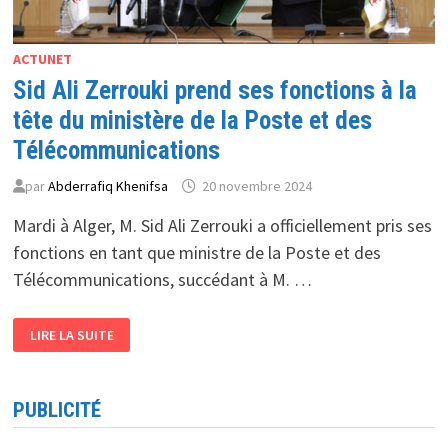
ACTUNET
Sid Ali Zerrouki prend ses fonctions à la
tête du ministère de la Poste et des
Télécommunications
par
Abderrafiq Khenifsa
20 novembre 2024
Mardi à Alger, M. Sid Ali Zerrouki a officiellement pris ses
fonctions en tant que ministre de la Poste et des
Télécommunications, succédant à M. …
SID
LIRE LA SUITE
ALI
ZERROUKI
PREND
SES
FONCTIONS
PUBLICITÉ
À
LA
TÊTE