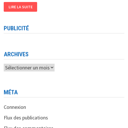
LES
LIRE LA SUITE
RÉSULTATS
DU
BAC
ALGÉRIE
2011
PUBLICITÉ
SUR
«
INSBAC.ONEC.DZ
»
ARCHIVES
Archives
MÉTA
Connexion
Flux des publications