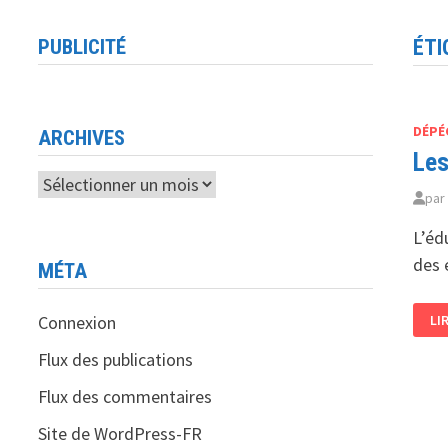
PUBLICITÉ
ÉTI
DÉPÉ
ARCHIVES
Les
Archives
pa
L’éd
des 
MÉTA
LE
Connexion
LI
RÉ
DU
BA
Flux des publications
AL
20
Flux des commentaires
SU
«
IN
Site de WordPress-FR
»