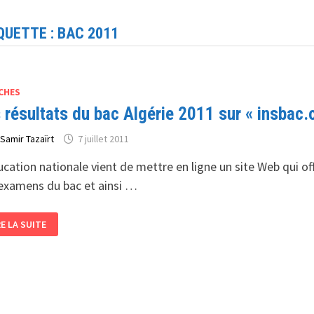
QUETTE :
BAC 2011
CHES
 résultats du bac Algérie 2011 sur « insbac.
r
Samir Tazaïrt
7 juillet 2011
ucation nationale vient de mettre en ligne un site Web qui of
examens du bac et ainsi …
S
RE LA SUITE
SULTATS
C
GÉRIE
11
R
SBAC.ONEC.DZ