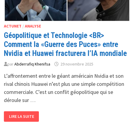
ACTUNET
/
ANALYSE
Géopolitique et Technologie <BR>
Comment la «Guerre des Puces» entre
Nvidia et Huawei fracturera l’IA mondiale
par
Abderrafiq Khenifsa
29 novembre 2025
L’affrontement entre le géant américain Nvidia et son
rival chinois Huawei n’est plus une simple compétition
commerciale. C’est un conflit géopolitique qui se
déroule sur …
GÉOPOLITIQUE
LIRE LA SUITE
ET
TECHNOLOGIE
<BR>
COMMENT