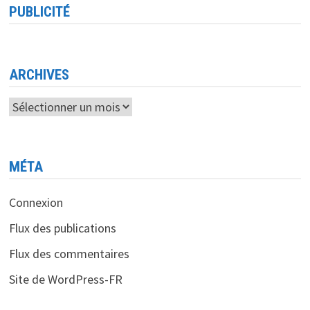
LA
PUBLICITÉ
«GUERRE
DES
PUCES»
ENTRE
NVIDIA
ET
HUAWEI
ARCHIVES
FRACTURERA
L’IA
MONDIALE
Archives
MÉTA
Connexion
Flux des publications
Flux des commentaires
Site de WordPress-FR