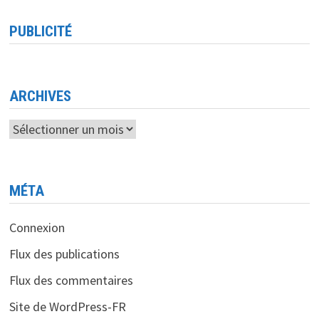
DE
COMPÉTENCES
À
PUBLICITÉ
SÉTIF
<BR>
UN
PAS
VERS
L’AVENIR
NUMÉRIQUE
ARCHIVES
Archives
MÉTA
Connexion
Flux des publications
Flux des commentaires
Site de WordPress-FR