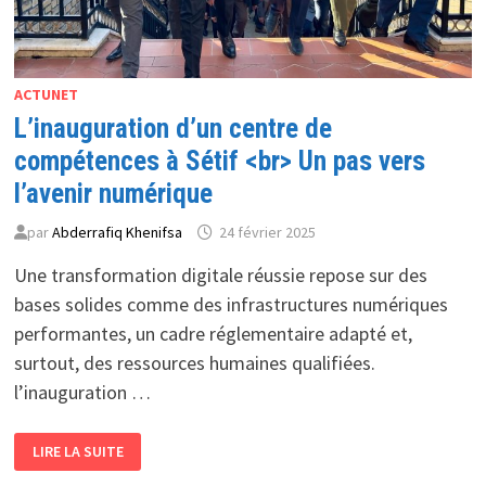
ACTUNET
L’inauguration d’un centre de
compétences à Sétif <br> Un pas vers
l’avenir numérique
par
Abderrafiq Khenifsa
24 février 2025
Une transformation digitale réussie repose sur des
bases solides comme des infrastructures numériques
performantes, un cadre réglementaire adapté et,
surtout, des ressources humaines qualifiées.
l’inauguration …
L’INAUGURATION
LIRE LA SUITE
D’UN
CENTRE