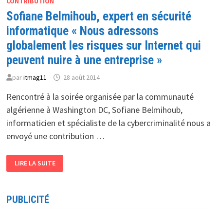
CONTRIBUTION
Sofiane Belmihoub, expert en sécurité
informatique « Nous adressons
globalement les risques sur Internet qui
peuvent nuire à une entreprise »
par
itmag11
28 août 2014
Rencontré à la soirée organisée par la communauté
algérienne à Washington DC, Sofiane Belmihoub,
informaticien et spécialiste de la cybercriminalité nous a
envoyé une contribution …
SOFIANE
LIRE LA SUITE
BELMIHOUB,
EXPERT
EN
SÉCURITÉ
INFORMATIQUE
PUBLICITÉ
« NOUS
ADRESSONS
GLOBALEMENT