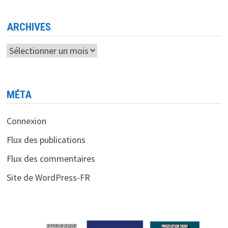
LES
RISQUES
SUR
INTERNET
ARCHIVES
QUI
PEUVENT
NUIRE
Archives
À
UNE
ENTREPRISE »
MÉTA
Connexion
Flux des publications
Flux des commentaires
Site de WordPress-FR