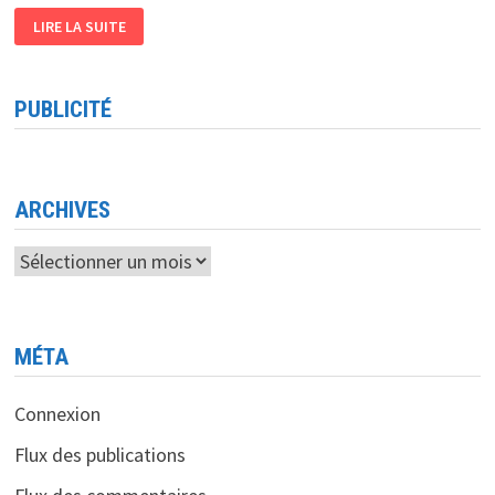
NOUVEL
LIRE LA SUITE
EFFET
DE
L’OPEN
SOURCE
LE
PUBLICITÉ
TRANSFORMATEUR
DES
TÉLÉCOMS
ARCHIVES
Archives
MÉTA
Connexion
Flux des publications