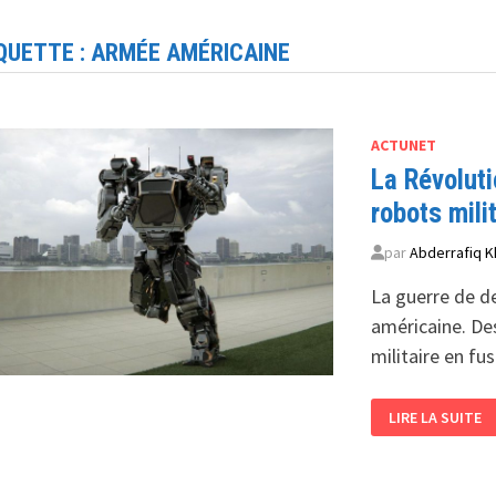
QUETTE :
ARMÉE AMÉRICAINE
ACTUNET
La Révoluti
robots mili
par
Abderrafiq K
La guerre de d
américaine. De
militaire en fu
LA
LIRE LA SUITE
RÉVOLUTION
SILENCIEUSE
<BR>
QUAND
L’IA