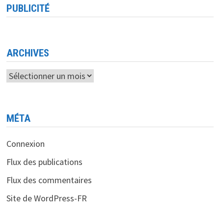
UNE
PUBLICITÉ
SOLUTION
PERFORMANTE
ET
SÉCURISÉE
POUR
LES
CHERCHEURS
ARCHIVES
ET
PROFESSIONNELS
Archives
MÉTA
Connexion
Flux des publications
Flux des commentaires
Site de WordPress-FR