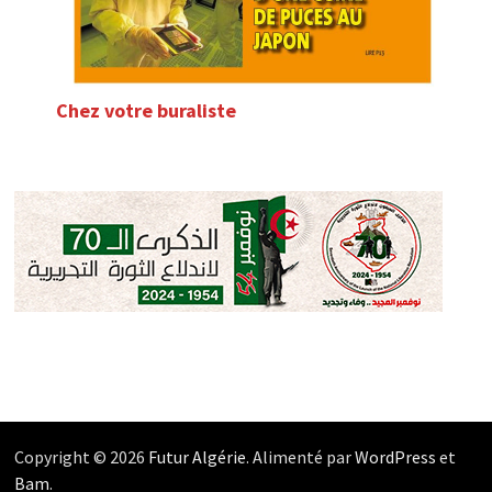
Chez votre buraliste
Copyright © 2026
Futur Algérie
. Alimenté par
WordPress
et
Bam
.