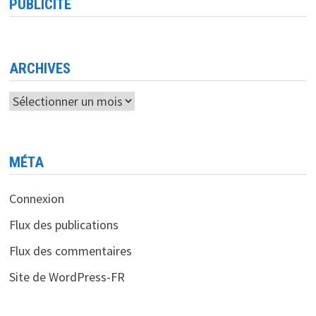
PUBLICITÉ
LE
JAPON
SE
MOBILISE
POUR
RENFORCER
LA
ARCHIVES
CYBERSÉCURITÉ
DE
SES
Archives
INFRASTRUCTURES
CRITIQUES
MÉTA
Connexion
Flux des publications
Flux des commentaires
Site de WordPress-FR