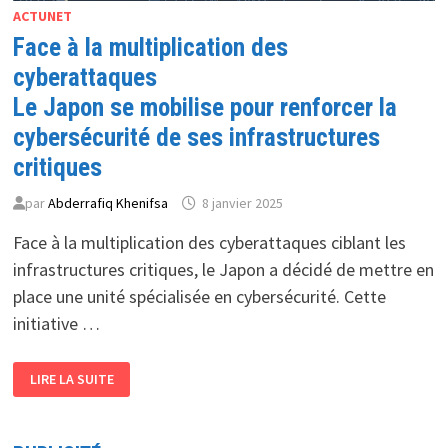
ACTUNET
Face à la multiplication des
cyberattaques
Le Japon se mobilise pour renforcer la
cybersécurité de ses infrastructures
critiques
par
Abderrafiq Khenifsa
8 janvier 2025
Face à la multiplication des cyberattaques ciblant les
infrastructures critiques, le Japon a décidé de mettre en
place une unité spécialisée en cybersécurité. Cette
initiative …
FACE
LIRE LA SUITE
À
LA
MULTIPLICATION
DES
CYBERATTAQUES