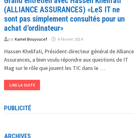
Grand entretien avec Hassen Khelifati
(ALLIANCE ASSURANCES) «LeS IT ne
sont pas simplement consultés pour un
achat d’ordinateur»
par
Kamel Bouyoucef
4 février 2014
Hassen Khelifati, Président-directeur général de Alliance
Assurances, a bien voulu répondre aux questions de IT
Mag sur le rôle que jouent les TIC dans le …
GRAND
LIRE LA SUITE
ENTRETIEN
AVEC
HASSEN
KHELIFATI
(ALLIANCE
PUBLICITÉ
ASSURANCES)
«LES
IT
NE
SONT
PAS
SIMPLEMENT
ARCHIVES