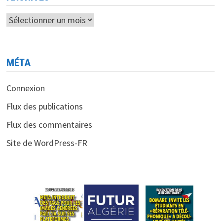
CONSULTÉS
POUR
UN
Archives
ACHAT
D’ORDINATEUR»
MÉTA
Connexion
Flux des publications
Flux des commentaires
Site de WordPress-FR