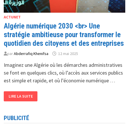
ACTUNET
Algérie numérique 2030 <br> Une
stratégie ambitieuse pour transformer le
quotidien des citoyens et des entreprises
par
Abderrafiq Khenifsa
12 mai 2025
Imaginez une Algérie où les démarches administratives
se font en quelques clics, où l’accès aux services publics
est simple et rapide, et où l’économie numérique …
ALGÉRIE
LIRE LA SUITE
NUMÉRIQUE
2030
<BR>
UNE
STRATÉGIE
PUBLICITÉ
AMBITIEUSE
POUR
TRANSFORMER