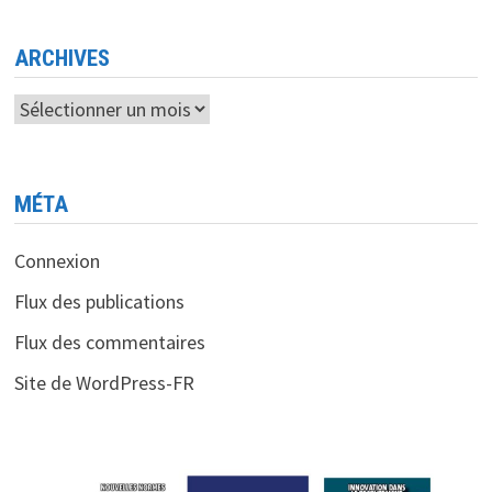
LE
QUOTIDIEN
DES
CITOYENS
ARCHIVES
ET
DES
ENTREPRISES
Archives
MÉTA
Connexion
Flux des publications
Flux des commentaires
Site de WordPress-FR