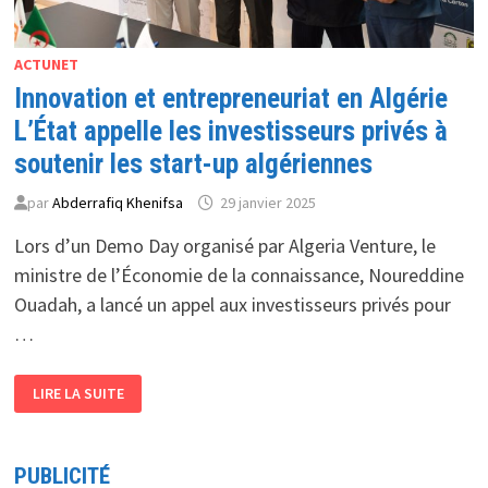
ACTUNET
Innovation et entrepreneuriat en Algérie
L’État appelle les investisseurs privés à
soutenir les start-up algériennes
par
Abderrafiq Khenifsa
29 janvier 2025
Lors d’un Demo Day organisé par Algeria Venture, le
ministre de l’Économie de la connaissance, Noureddine
Ouadah, a lancé un appel aux investisseurs privés pour
…
INNOVATION
LIRE LA SUITE
ET
ENTREPRENEURIAT
EN
ALGÉRIE
L’ÉTAT
PUBLICITÉ
APPELLE