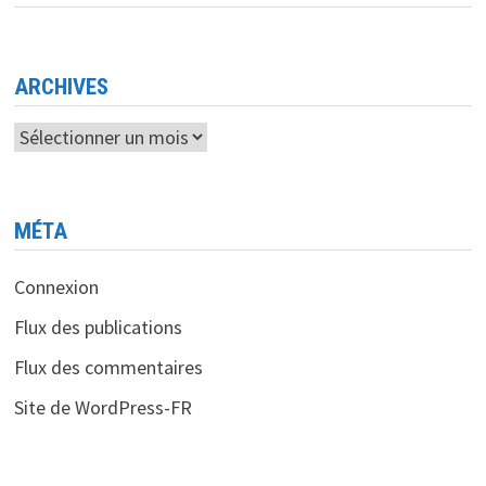
LES
INVESTISSEURS
PRIVÉS
À
SOUTENIR
LES
ARCHIVES
START-
UP
ALGÉRIENNES
Archives
MÉTA
Connexion
Flux des publications
Flux des commentaires
Site de WordPress-FR