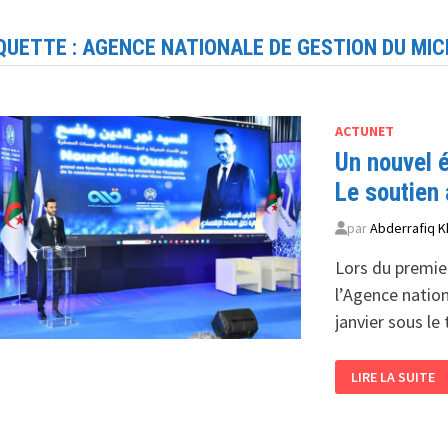
QUETTE :
AGENCE NATIONALE DE GESTION DU MI
ACTUNET
Un nouvel é
Le soutien 
par
Abderrafiq K
Lors du premier
l’Agence natio
janvier sous l
UN
LIRE LA SUITE
NOUVEL
ÉLAN
POUR
L’ÉCONOMIE
ALGÉRIENNE