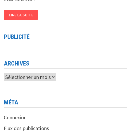
DU
LIRE LA SUITE
24
AU
28
JUILLET
:
PUBLICITÉ
PERTURBATIONS
DE
LA
CONNEXION
À
INTERNET
ARCHIVES
Archives
MÉTA
Connexion
Flux des publications