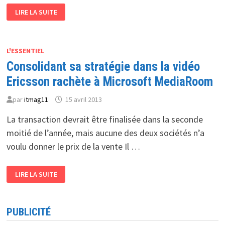
MISE
LIRE LA SUITE
À
NIVEAU
DES
ENTREPRISES
L’UE
TEND
L'ESSENTIEL
LA
Consolidant sa stratégie dans la vidéo
PERCHE
AUX
PME/PMI
Ericsson rachète à Microsoft MediaRoom
ALGÉRIENNES
par
itmag11
15 avril 2013
La transaction devrait être finalisée dans la seconde
moitié de l’année, mais aucune des deux sociétés n’a
voulu donner le prix de la vente Il …
CONSOLIDANT
LIRE LA SUITE
SA
STRATÉGIE
DANS
LA
VIDÉO
PUBLICITÉ
ERICSSON
RACHÈTE