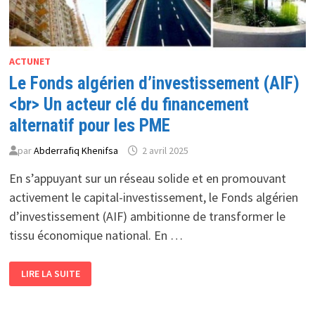
ACTUNET
Le Fonds algérien d’investissement (AIF)
<br> Un acteur clé du financement
alternatif pour les PME
par
Abderrafiq Khenifsa
2 avril 2025
En s’appuyant sur un réseau solide et en promouvant
activement le capital-investissement, le Fonds algérien
d’investissement (AIF) ambitionne de transformer le
tissu économique national. En …
LE
LIRE LA SUITE
FONDS
ALGÉRIEN
D’INVESTISSEMENT
(AIF)