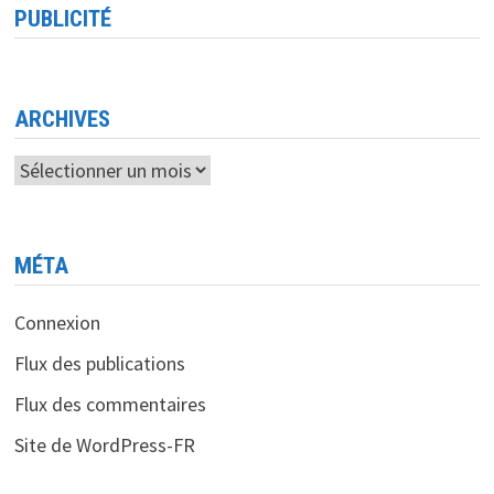
<BR>
PUBLICITÉ
UN
ACTEUR
CLÉ
DU
FINANCEMENT
ALTERNATIF
POUR
ARCHIVES
LES
PME
Archives
MÉTA
Connexion
Flux des publications
Flux des commentaires
Site de WordPress-FR