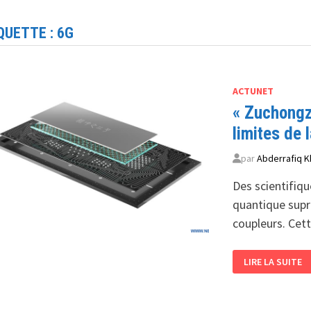
QUETTE :
6G
ACTUNET
« Zuchongz
limites de 
par
Abderrafiq K
Des scientifiqu
quantique supr
coupleurs. Cet
« ZUCHONGZHI
LIRE LA SUITE
3.0 »
<BR>
LA
CHINE
REPOUSSE