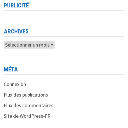
L’INDÉPENDANCE
PUBLICITÉ
L’ESI
(EX
CERI
EX
INI)
CÉLÈBRE
55
ARCHIVES
ANS
DE
FORMATION
Archives
ET
D’EXCELLENCE
EN
INFORMATIQUE
MÉTA
Connexion
Flux des publications
Flux des commentaires
Site de WordPress-FR