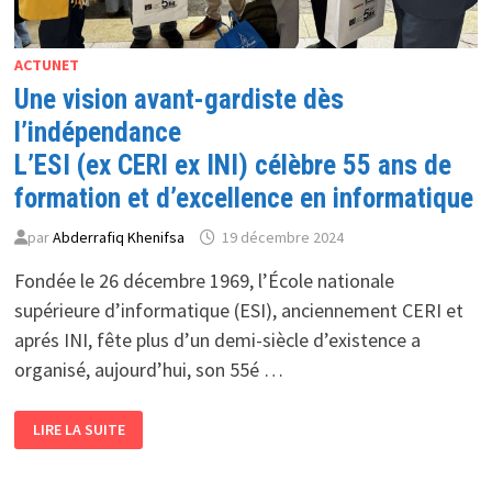
ACTUNET
Une vision avant-gardiste dès
l’indépendance
L’ESI (ex CERI ex INI) célèbre 55 ans de
formation et d’excellence en informatique
par
Abderrafiq Khenifsa
19 décembre 2024
Fondée le 26 décembre 1969, l’École nationale
supérieure d’informatique (ESI), anciennement CERI et
aprés INI, fête plus d’un demi-siècle d’existence a
organisé, aujourd’hui, son 55é …
UNE
LIRE LA SUITE
VISION
AVANT-
GARDISTE
DÈS