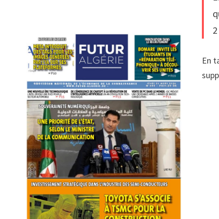
q
2
En t
supp