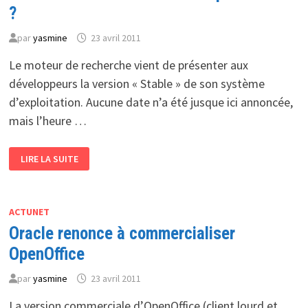
?
par
yasmine
23 avril 2011
Le moteur de recherche vient de présenter aux
développeurs la version « Stable » de son système
d’exploitation. Aucune date n’a été jusque ici annoncée,
mais l’heure …
SOLUTIONS
LIRE LA SUITE
MOBILES
CHROME
OS
PRÊT
EN
MAI
ACTUNET
?
Oracle renonce à commercialiser
OpenOffice
par
yasmine
23 avril 2011
La version commerciale d’OpenOffice (client lourd et