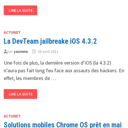
YAHOO!
LIRE LA SUITE
REJOINT
LA
FONDATION
LINUX
ACTUNET
La DevTeam jailbreake iOS 4.3.2
par
yasmine
28 avril 2011
Une fois de plus, la dernière version d’iOS (la 4.3.2)
n’aura pas fait long feu face aux assauts des hackers. En
effet, les membres de …
LA
LIRE LA SUITE
DEVTEAM
JAILBREAKE
IOS
4.3.2
ACTUNET
Solutions mobiles Chrome OS prêt en mai