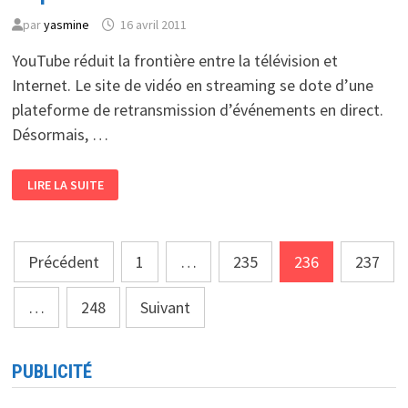
par
yasmine
16 avril 2011
YouTube réduit la frontière entre la télévision et
Internet. Le site de vidéo en streaming se dote d’une
plateforme de retransmission d’événements en direct.
Désormais, …
YOUTUBE
LIRE LA SUITE
LIVE
:
LA
TÉLÉVISION
EN
Pagination
DIRECT
Précédent
1
…
235
236
237
EST
DISPONIBLE
des
…
248
Suivant
publications
PUBLICITÉ