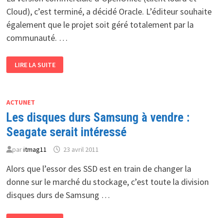
Cloud), c’est terminé, a décidé Oracle. L’éditeur souhaite
également que le projet soit géré totalement par la
communauté. …
ORACLE
LIRE LA SUITE
RENONCE
À
COMMERCIALISER
OPENOFFICE
ACTUNET
Les disques durs Samsung à vendre :
Seagate serait intéressé
par
itmag11
23 avril 2011
Alors que l’essor des SSD est en train de changer la
donne sur le marché du stockage, c’est toute la division
disques durs de Samsung …
LES