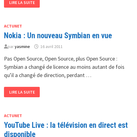
LIRE LA SUITE
DISQUES
DURS
SAMSUNG
À
VENDRE
:
ACTUNET
SEAGATE
Nokia : Un nouveau Symbian en vue
SERAIT
INTÉRESSÉ
par
yasmine
16 avril 2011
Pas Open Source, Open Source, plus Open Source :
Symbian a changé de licence au moins autant de fois
qu’il a changé de direction, perdant …
NOKIA
LIRE LA SUITE
:
UN
NOUVEAU
SYMBIAN
EN
VUE
ACTUNET
YouTube Live : la télévision en direct est
disponible