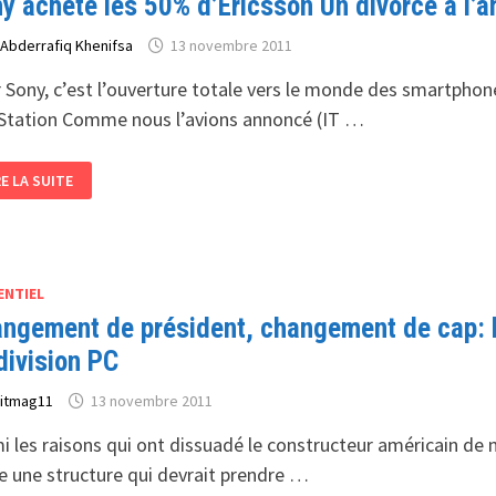
y achète les 50% d’Ericsson Un divorce à l’a
TEL
UR
IPAD
r
Abderrafiq Khenifsa
13 novembre 2011
 Sony, c’est l’ouverture totale vers le monde des smartphone
Station Comme nous l’avions annoncé (IT …
NY
RE LA SUITE
HÈTE
S
%
ERICSSON
VORCE
ENTIEL
AMIABLE
ngement de président, changement de cap: H
division PC
r
itmag11
13 novembre 2011
i les raisons qui ont dissuadé le constructeur américain de m
e une structure qui devrait prendre …