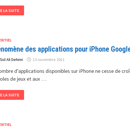
ANGEMENT
RE LA SUITE
ÉSIDENT,
ANGEMENT
P:
VIENT
ENTIEL
R
nomène des applications pour iPhone Google 
CISION
ABANDONNER
r
Sid Ali Dehimi
13 novembre 2011
VISION
ombre d’applications disponibles sur iPhone ne cesse de croît
oles de jeux et aux …
ÉNOMÈNE
RE LA SUITE
S
PLICATIONS
UR
HONE
OGLE
ICE
R
ENTIEL
HONE
CORE