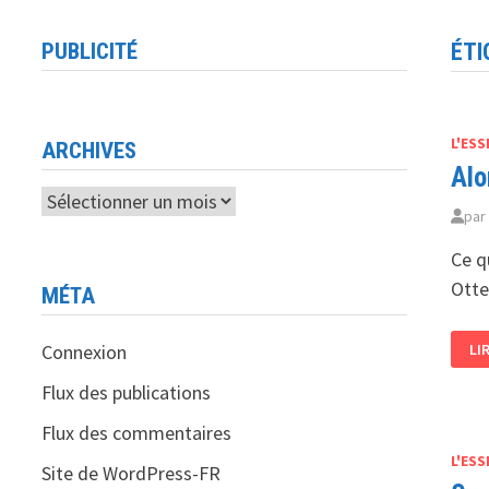
PUBLICITÉ
ÉTI
L'ESS
ARCHIVES
Alo
Archives
pa
Ce q
Otte
MÉTA
AL
Connexion
LI
QU
AV
CH
Flux des publications
AR
ST
Flux des commentaires
JO
VO
L'ESS
DE
Site de WordPress-FR
PU