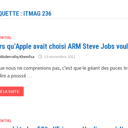
QUETTE :
ITMAG 236
ENTIEL
rs qu’Apple avait choisi ARM Steve Jobs voula
r
Abderrafiq Khenifsa
13 novembre 2011
ue nous ne comprenions pas, c’est que le géant des puces Int
lini a poussé …
ORS
RE LA SUITE
’APPLE
AIT
OISI
M
EVE
BS
ULAIT
ENTIEL
S
CES