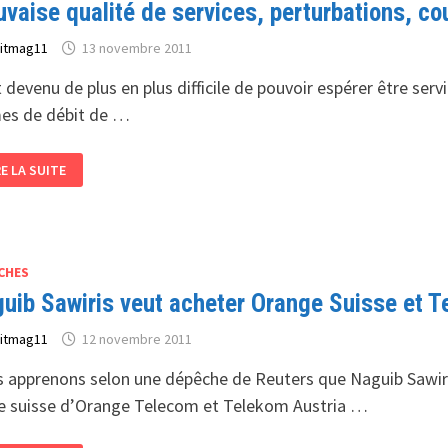
vaise qualité de services, perturbations, c
ÉTUDE
r
itmag11
13 novembre 2011
st devenu de plus en plus difficile de pouvoir espérer être se
es de débit de …
UVAISE
RE LA SUITE
ALITÉ
RVICES,
RTURBATIONS,
UPURES…
BERNAUTES
NS
CHES
URMENTE
uib Sawiris veut acheter Orange Suisse et T
r
itmag11
12 novembre 2011
 apprenons selon une dépêche de Reuters que Naguib Sawiris
ale suisse d’Orange Telecom et Telekom Austria …