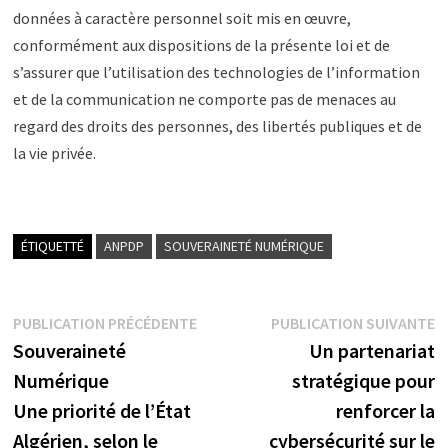
données à caractère personnel soit mis en œuvre,
conformément aux dispositions de la présente loi et de
s’assurer que l’utilisation des technologies de l’information
et de la communication ne comporte pas de menaces au
regard des droits des personnes, des libertés publiques et de
la vie privée.
ÉTIQUETTÉ
ANPDP
SOUVERAINETÉ NUMÉRIQUE
Navigation
Publication
P
PUBLICATION PRÉCÉDENTE
PUBLICATION SUIVANTE
précédente :
s
Souveraineté
Un partenariat
de
Numérique
stratégique pour
l’article
Une priorité de l’État
renforcer la
Algérien, selon le
cybersécurité sur le