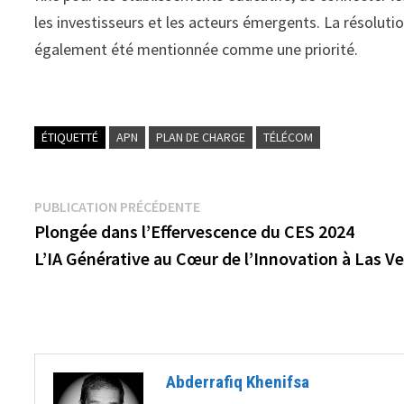
les investisseurs et les acteurs émergents. La résolut
également été mentionnée comme une priorité.
ÉTIQUETTÉ
APN
PLAN DE CHARGE
TÉLÉCOM
Navigation
Publication
PUBLICATION PRÉCÉDENTE
précédente :
Plongée dans l’Effervescence du CES 2024
de
L’IA Générative au Cœur de l’Innovation à Las V
l’article
Abderrafiq Khenifsa