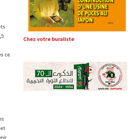
ets
,5
Chez votre buraliste
es ce
es
net
enir