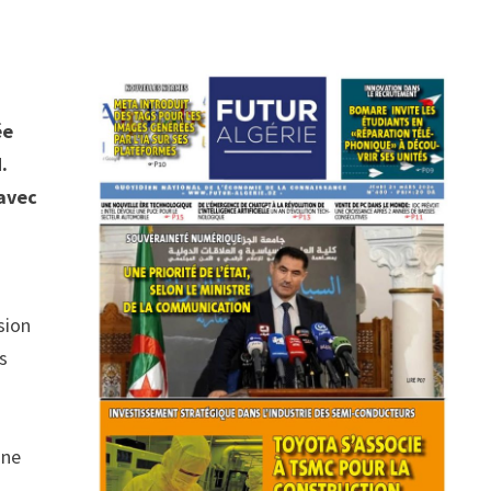
ée
.
 avec
sion
s
s
une