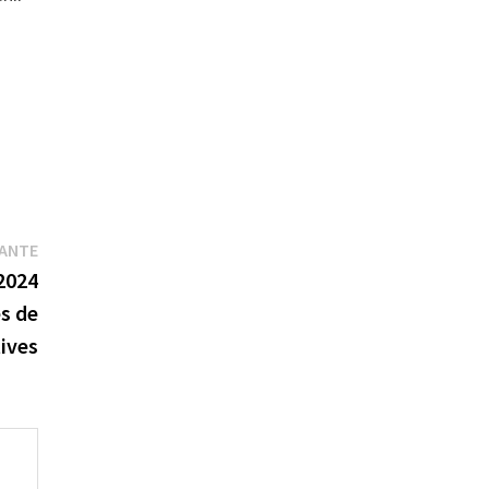
Publication
VANTE
suivante :
2024
s de
ives