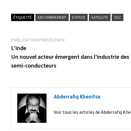
ÉTIQUETTÉ
ENCOMBREMENT
ESPACE
SATELLITE
SSC
Navigation
Publication
PUBLICATION PRÉCÉDENTE
précédente :
L’Inde
de
Un nouvel acteur émergent dans l’industrie des
l’article
semi-conducteurs
Abderrafiq Khenifsa
Voir tous les articles de Abderrafiq Kh