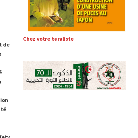
Chez votre buraliste
t de
e
é
u
tion
ité
fety