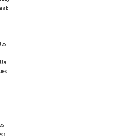
ment
les
tte
ques
es
par