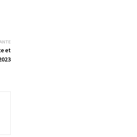
Publication
VANTE
suivante :
te et
2023