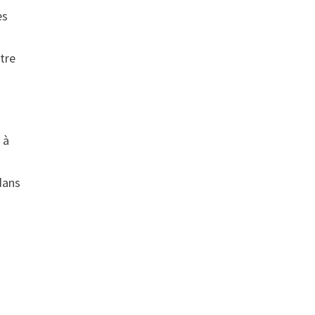
es
tre
-
 à
dans