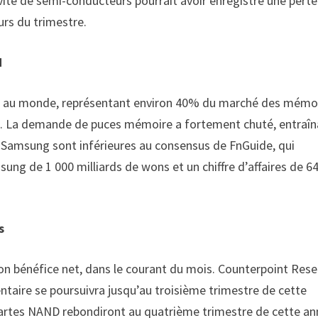
vité de semi-conducteurs pourrait avoir enregistré une perte
urs du trimestre.
M
re au monde, représentant environ 40% du marché des mémo
. La demande de puces mémoire a fortement chuté, entraîn
e Samsung sont inférieures au consensus de FnGuide, qui
sung de 1 000 milliards de wons et un chiffre d’affaires de 6
s
son bénéfice net, dans le courant du mois. Counterpoint Res
entaire se poursuivra jusqu’au troisième trimestre de cette
 cartes NAND rebondiront au quatrième trimestre de cette a