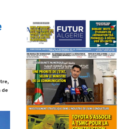
e
tre,
n de