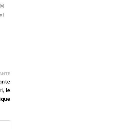
AM
ent
Publication
VANTE
suivante :
ante
i, le
tique