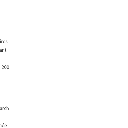
ires
ant
4 200
earch
nnée