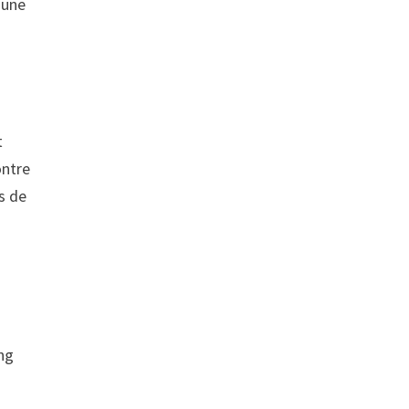
 une
t
ontre
ds de
ung