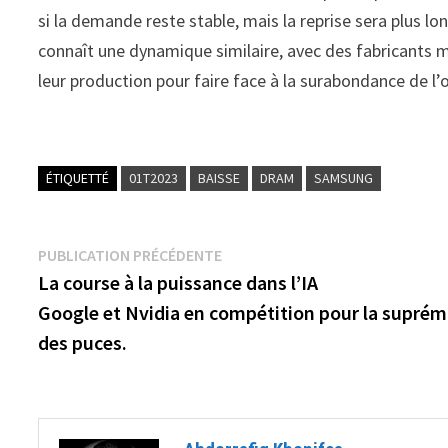
si la demande reste stable, mais la reprise sera plus l
connaît une dynamique similaire, avec des fabricants 
leur production pour faire face à la surabondance de l’o
ÉTIQUETTÉ
01T2023
BAISSE
DRAM
SAMSUNG
Navigation
Publication
PUBLICATION PRÉCÉDENTE
précédente :
La course à la puissance dans l’IA
de
Google et Nvidia en compétition pour la suprém
l’article
des puces.