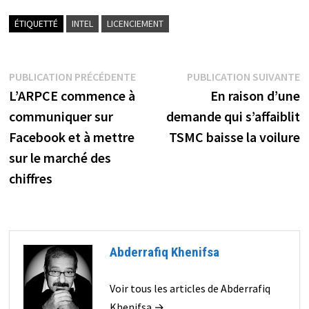
ÉTIQUETTÉ
INTEL
LICENCIEMENT
Navigation
Publication
P
PUBLICATION PRÉCÉDENTE
PUBLICATION SUIVANTE
précédente :
s
L’ARPCE commence à
En raison d’une
de
communiquer sur
demande qui s’affaiblit
l’article
Facebook et à mettre
TSMC baisse la voilure
sur le marché des
chiffres
Abderrafiq Khenifsa
Voir tous les articles de Abderrafiq
Khenifsa →