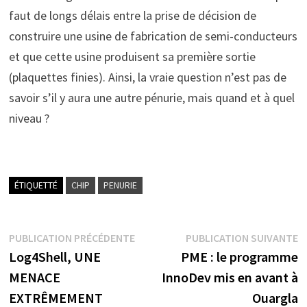
faut de longs délais entre la prise de décision de
construire une usine de fabrication de semi-conducteurs
et que cette usine produisent sa première sortie
(plaquettes finies). Ainsi, la vraie question n’est pas de
savoir s’il y aura une autre pénurie, mais quand et à quel
niveau ?
ÉTIQUETTÉ
CHIP
PENURIE
Navigation
Publication
P
PUBLICATION PRÉCÉDENTE
PUBLICATION SUIVANTE
précédente :
s
Log4Shell, UNE
PME : le programme
de
MENACE
InnoDev mis en avant à
l’article
EXTRÊMEMENT
Ouargla