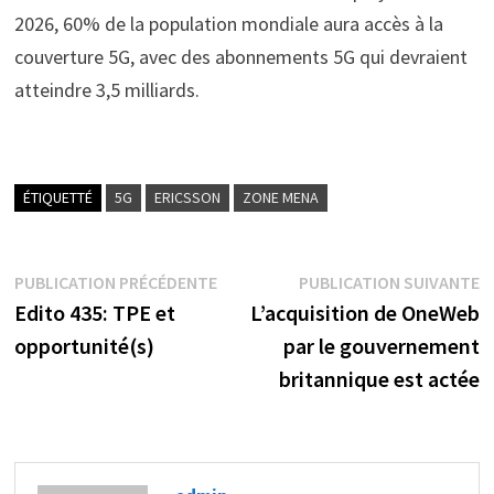
2026, 60% de la population mondiale aura accès à la
couverture 5G, avec des abonnements 5G qui devraient
atteindre 3,5 milliards.
ÉTIQUETTÉ
5G
ERICSSON
ZONE MENA
Navigation
Publication
P
PUBLICATION PRÉCÉDENTE
PUBLICATION SUIVANTE
précédente :
s
Edito 435: TPE et
L’acquisition de OneWeb
de
opportunité(s)
par le gouvernement
l’article
britannique est actée