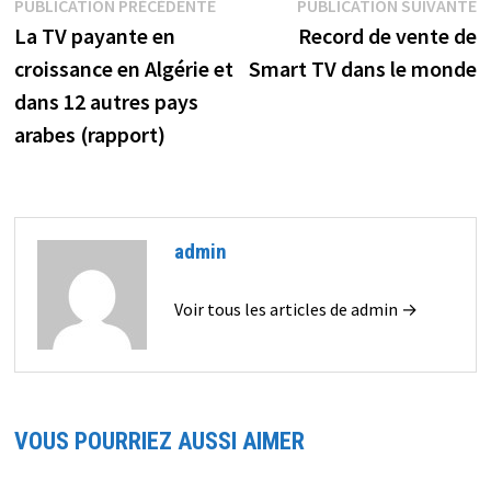
Navigation
Publication
P
PUBLICATION PRÉCÉDENTE
PUBLICATION SUIVANTE
précédente :
s
La TV payante en
Record de vente de
de
croissance en Algérie et
Smart TV dans le monde
l’article
dans 12 autres pays
arabes (rapport)
admin
Voir tous les articles de admin →
VOUS POURRIEZ AUSSI AIMER