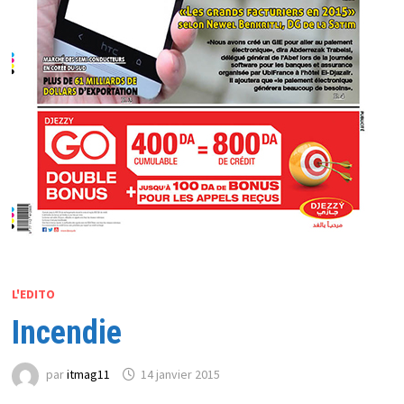
L'EDITO
Incendie
par
itmag11
14 janvier 2015