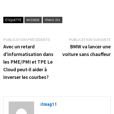
ÉTIQUETTÉ
INCENDIE
ITMAG 351
Navigation
Publication
P
PUBLICATION PRÉCÉDENTE
PUBLICATION SUIVANTE
précédente :
s
Avec un retard
BMW va lancer une
de
d’informatisation dans
voiture sans chauffeur
l’article
les PME/PMI et TPE Le
Cloud peut-il aider à
inverser les courbes?
itmag11