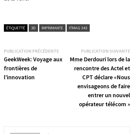
ÉTIQUETTÉ
3D
IMPRIMANTE
ITMAG 343
Navigation
Publication
P
PUBLICATION PRÉCÉDENTE
PUBLICATION SUIVANTE
précédente :
s
GeekWeek: Voyage aux
Mme Derdouri lors de la
de
frontières de
rencontre des Actel et
l’article
l’innovation
CPT déclare «Nous
envisageons de faire
entrer un nouvel
opérateur télécom »